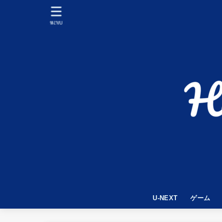
MENU
U-NEXT
ゲーム
APEX LE
World War
PUBG