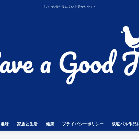
世の中の分かりにくいを分かりやすく
趣味
家族と生活
健康
プライバシーポリシー
板垣パル作品
GENDS
 Z
子供と遊ぶ
タトゥー