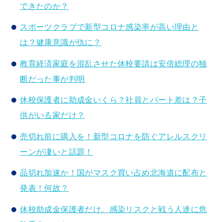
できたのか？
スポーツクラブで新型コロナ感染率が高い理由と
は？健康意識が仇に？
教育経済家庭を混乱させた休校要請は安倍総理の独
断だった事が判明
休校保護者に助成金いくら？社員とパート差は？子
供がいる家だけ？
売切れ前に購入を！新型コロナを防ぐアレルスクリ
ーンが凄いと話題！
品切れ加速か！国がマスク買い占め北海道に配布と
発表！何故？
休校助成金保護者だけ。感染リスクと戦う人達に危