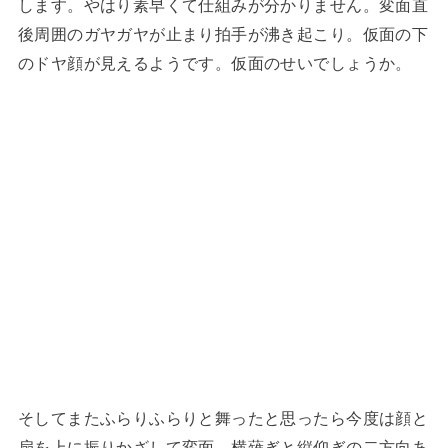
します。やはり素早くて仕組みが分かりません。変面直
後周囲のガヤガヤが止まり拍手が沸き起こり。仮面の下
のドヤ顔が見えるようです。仮面のせいでしょうか。
そしてまたふらりふらりと舞ったと思ったら今度は顔と
扇を上に振りかざして変面。横薙ぎと縦仰ぎの二方向あ