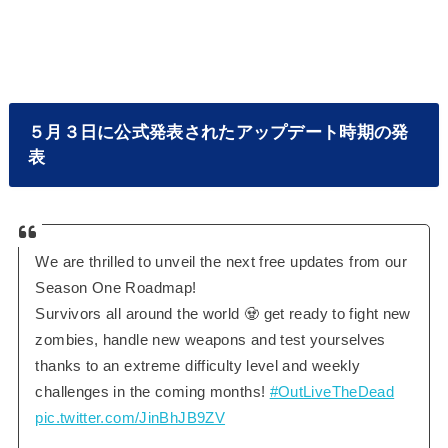
５月３日に公式発表されたアップデート時期の発
表
We are thrilled to unveil the next free updates from our
Season One Roadmap!
Survivors all around the world 🧟 get ready to fight new
zombies, handle new weapons and test yourselves
thanks to an extreme difficulty level and weekly
challenges in the coming months!
#OutLiveTheDead
pic.twitter.com/JinBhJB9ZV