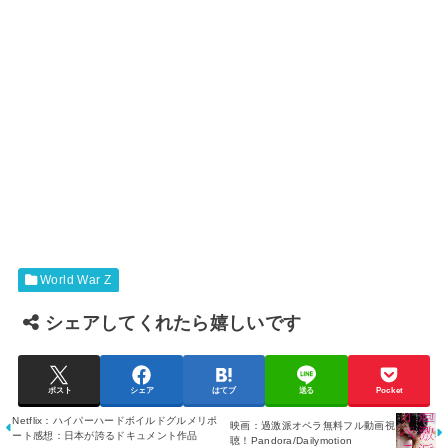
World War Z
シェアしてくれたら嬉しいです
ポスト
シェア
はてブ
送る
Pocket
Netflix：ハイパーハードボイルドグルメリポ
映画：過激派オペラ無料フル動画視
ート感想：日本が誇るドキュメント作品
聴！Pandora/Dailymotion