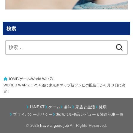
検索
検
索:
HOME
ゲーム
World War Z
WORLD WAR Z：PS4 遂に東京新マップ新ゾンビの配信日が６月３日に決
定！
U-NEXT
ゲーム
趣味
家族と生活
健康
プライバシーポリシー
板垣パル作品レビュー＆関連記事一覧
© 2026
have a good job
All Rights Reserved.