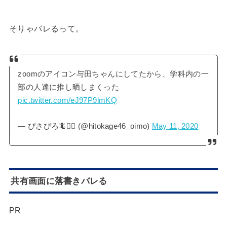
そりゃバレるって。
zoomのアイコン与田ちゃんにしてたから、学科内の一
部の人達に推し晒しまくった
pic.twitter.com/eJ97P9lmKQ
— ぴさぴろ🦎🧜‍♂️ (@hitokage46_oimo)
May 11, 2020
共有画面に落書きバレる
PR