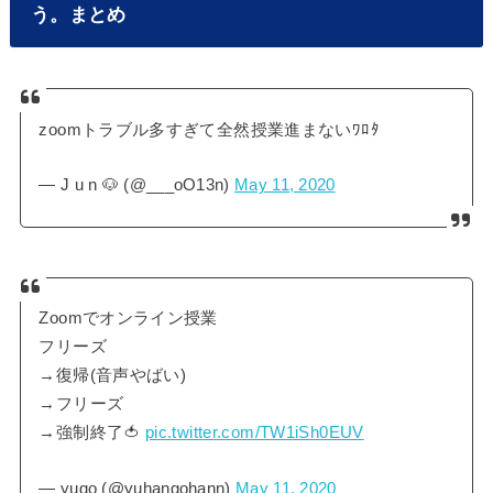
う。まとめ
zoomトラブル多すぎて全然授業進まないﾜﾛﾀ
— J u n 🐶 (@___oO13n)
May 11, 2020
Zoomでオンライン授業
フリーズ
→復帰(音声やばい)
→フリーズ
→強制終了🍅
pic.twitter.com/TW1iSh0EUV
— yugo (@yuhangohann)
May 11, 2020