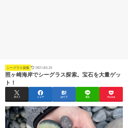
2021.03.25
シーグラス探索
照ヶ崎海岸でシーグラス探索。宝石を大量ゲッ
ト！
ポスト
シェア
はてブ
送る
Pocket