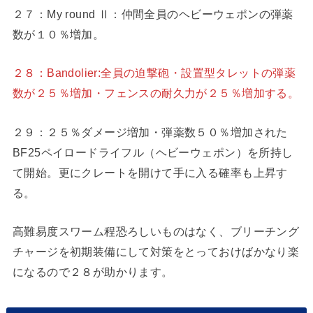
２７：My round Ⅱ：仲間全員のヘビーウェポンの弾薬
数が１０％増加。
２８：Bandolier:全員の迫撃砲・設置型タレットの弾薬
数が２５％増加・フェンスの耐久力が２５％増加する。
２９：２５％ダメージ増加・弾薬数５０％増加された
BF25ペイロードライフル（ヘビーウェポン）を所持し
て開始。更にクレートを開けて手に入る確率も上昇す
る。
高難易度スワーム程恐ろしいものはなく、ブリーチング
チャージを初期装備にして対策をとっておけばかなり楽
になるので２８が助かります。