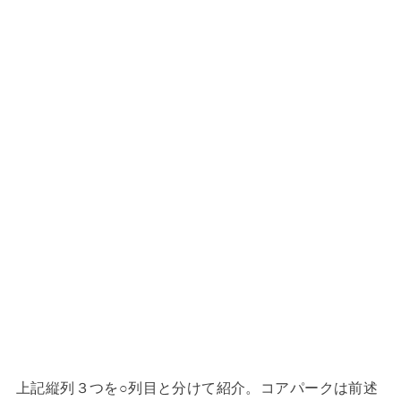
上記縦列３つを○列目と分けて紹介。コアパークは前述