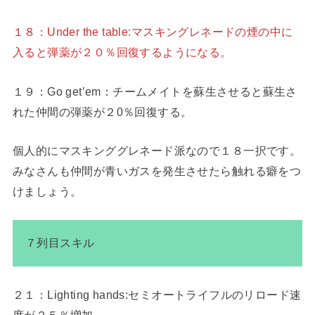
１８：Under the table:マスキングレネードの煙の中に
入ると弾薬が２０％回復するようになる。
１９：Go get’em：チームメイトを蘇生させると蘇生さ
れた仲間の弾薬が２0％回復する。
個人的にマスキンググレネード派なので１８一択です。
みなさんも仲間が青いガスを発生させたら触れる癖をつ
けましょう。
７列目スキル
２１：Lighting hands:セミオートライフルのリロード速
度が２５％増加。