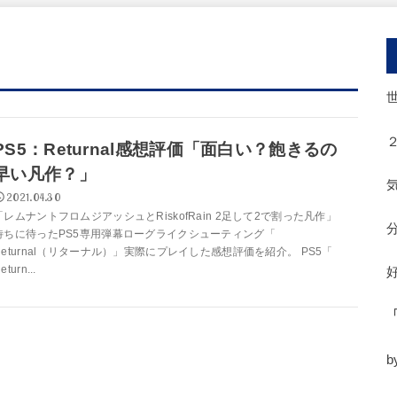
PS5：Returnal感想評価「面白い？飽きるの
早い凡作？」
2021.04.30
「レムナントフロムジアッシュとRiskofRain 2足して2で割った凡作」
待ちに待ったPS5専用弾幕ローグライクシューティング「
Returnal（リターナル）」実際にプレイした感想評価を紹介。 PS5「
eturn...
b