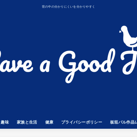
世の中の分かりにくいを分かりやすく
趣味
家族と生活
健康
プライバシーポリシー
板垣パル作品
GENDS
 Z
子供と遊ぶ
タトゥー