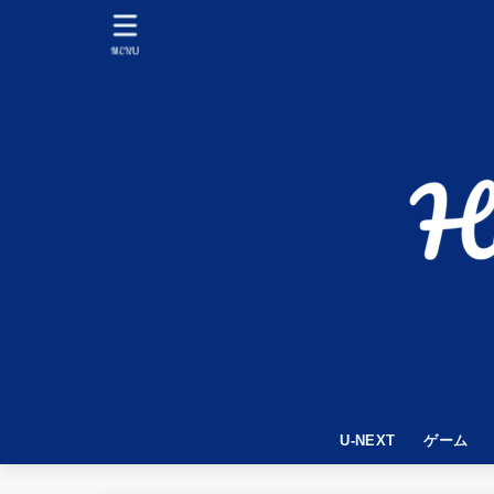
MENU
U-NEXT
ゲーム
APEX LE
World War
PUBG