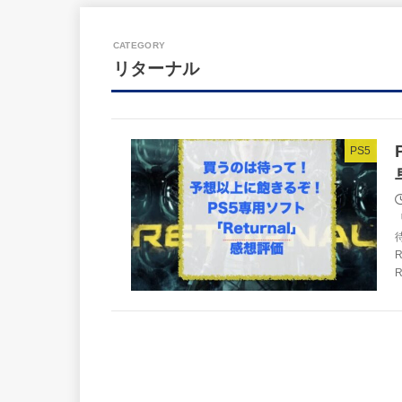
リターナル
PS5
R