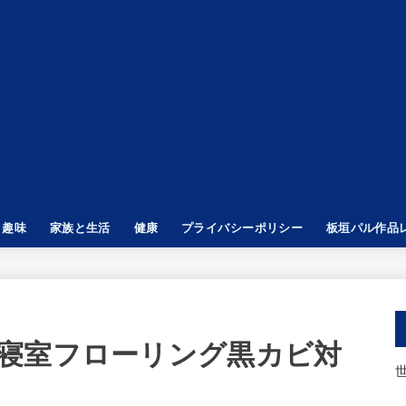
趣味
家族と生活
健康
プライバシーポリシー
板垣パル作品
GENDS
 Z
子供と遊ぶ
タトゥー
寝室フローリング黒カビ対