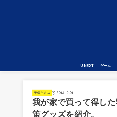
U-NEXT
ゲーム
APEX LE
World War
PUBG
2018.12.01
子供と遊ぶ
我が家で買って得した
策グッズを紹介。