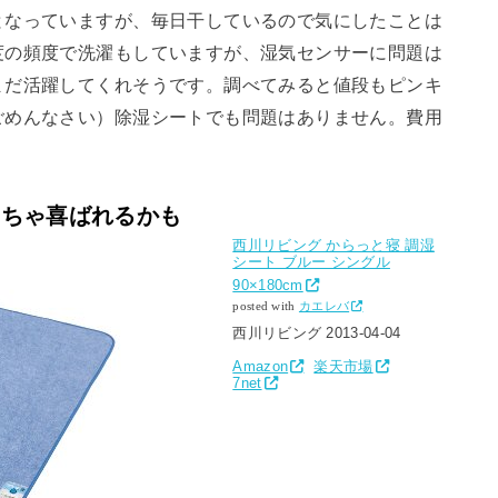
となっていますが、毎日干しているので気にしたことは
度の頻度で洗濯もしていますが、湿気センサーに問題は
まだ活躍してくれそうです。調べてみると値段もピンキ
ごめんなさい）除湿シートでも問題はありません。費用
くちゃ喜ばれるかも
西川リビング からっと寝 調湿
シート ブルー シングル
90×180cm
posted with
カエレバ
西川リビング 2013-04-04
Amazon
楽天市場
7net