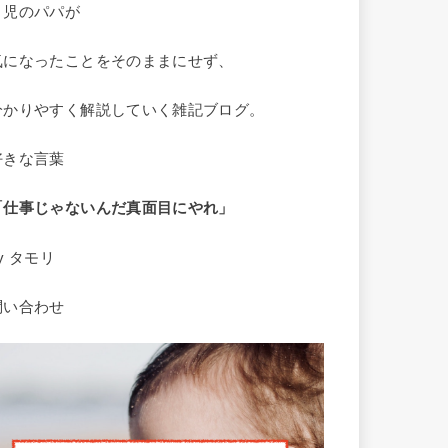
２児のパパが
気になったことをそのままにせず、
分かりやすく解説していく雑記ブログ。
好きな言葉
「仕事じゃないんだ
真面目にやれ」
y タモリ
問い合わせ