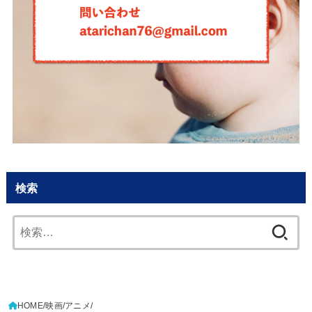
検索
検
索:
HOME
映画
アニメ