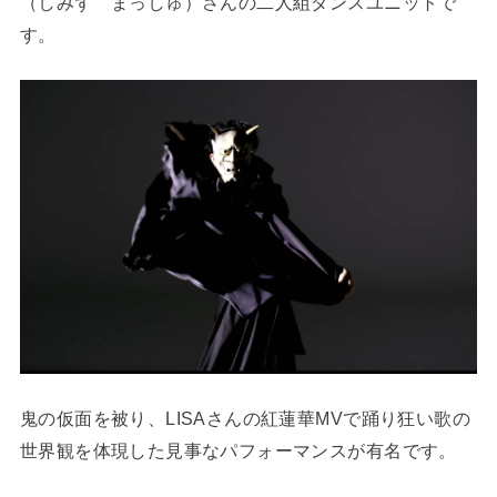
（しみず まっしゅ）さんの二人組ダンスユニットで
す。
鬼の仮面を被り、LISAさんの紅蓮華MVで踊り狂い歌の
世界観を体現した見事なパフォーマンスが有名です。