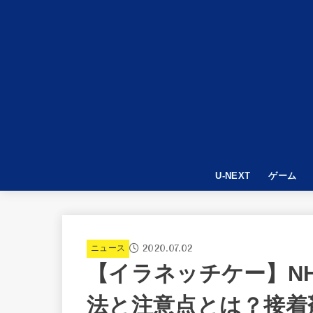
U-NEXT
ゲーム
APEX LE
World War
PUBG
2020.07.02
ニュース
【イラネッチケー】NH
法と注意点とは？接着