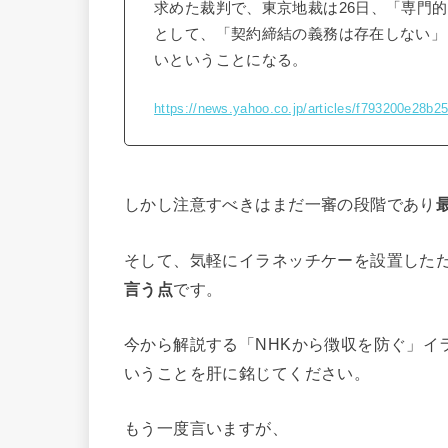
求めた裁判で、東京地裁は26日、「専門
として、「契約締結の義務は存在しない」
いということになる。
https://news.yahoo.co.jp/articles/f793200e28
しかし注意すべきはまだ一審の段階であり
そして、気軽にイラネッチケーを設置しただ
言う点
です。
今から解説する「NHKから徴収を防ぐ」イ
いうことを肝に銘じてください。
もう一度言いますが、