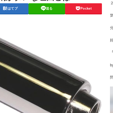
はてブ
送る
Pocket
b