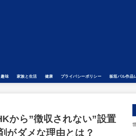
趣味
家族と生活
健康
プライバシーポリシー
板垣パル作品
GENDS
 Z
子供と遊ぶ
タトゥー
Kから”徴収されない”設置
剤がダメな理由とは？