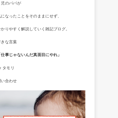
２児のパパが
気になったことをそのままにせず、
分かりやすく解説していく雑記ブログ。
好きな言葉
「仕事じゃないんだ
真面目にやれ」
y タモリ
問い合わせ