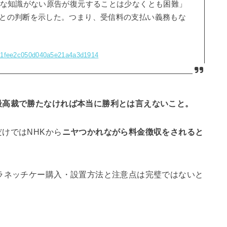
的な知識がない原告が復元することは少なくとも困難」
との判断を示した。つまり、受信料の支払い義務もな
b251fee2c050d040a5e21a4a3d1914
最高裁で勝たなければ本当に勝利とは言えないこと。
けではNHKから
ニヤつかれながら料金徴収をされると
ラネッチケー購入・設置方法と注意点は
完璧ではない
と