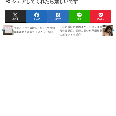
シェアしてくれたら嬉しいです
ポスト
シェア
はてブ
送る
Pocket
子宮内膜症の原因はヤリすぎ？３０
茂原ハイジア体験記！3千円で究極
代突如発症、医師に聞いた早期発見
解毒効果！オススメメニュー紹介！
のポイントを紹介