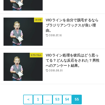
VIOラインを自分で脱毛するなら
未分類
ブラジリアンワックスが良い理
由。
2018.07.16
VIOライン処理を彼氏はどう思っ
女性の悩み
てる？どんな反応をされた？男性
へのアンケート結果。
2018.08.01
＜
1
…
53
54
55