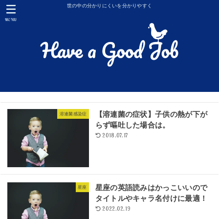
世の中の分かりにくいを分かりやすく
MENU
【溶連菌の症状】子供の熱が下が
溶連菌感染症
らず嘔吐した場合は。
2018.07.17
星座の英語読みはかっこいいので
星座
タイトルやキャラ名付けに最適！
2022.02.19