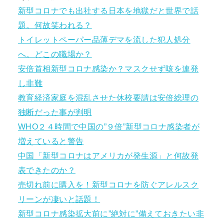
新型コロナでも出社する日本を地獄だと世界で話
題。何故笑われる？
トイレットペーパー品薄デマを流した犯人処分
へ。どこの職場か？
安倍首相新型コロナ感染か？マスクせず咳を連発
し非難
教育経済家庭を混乱させた休校要請は安倍総理の
独断だった事が判明
WHO２４時間で中国の”９倍”新型コロナ感染者が
増えていると警告
中国「新型コロナはアメリカが発生源」と何故発
表できたのか？
売切れ前に購入を！新型コロナを防ぐアレルスク
リーンが凄いと話題！
新型コロナ感染拡大前に”絶対に”備えておきたい非