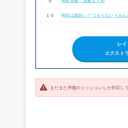
９
R6E攻略：攻略まとめ
１０
R6Eは面白い？つまらない？み
レイ
エクスト
まだまだ序盤のミッションしか対応し