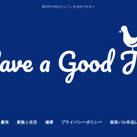
世の中の分かりにくいを分かりやすく
趣味
家族と生活
健康
プライバシーポリシー
板垣パル作品
GENDS
 Z
子供と遊ぶ
タトゥー