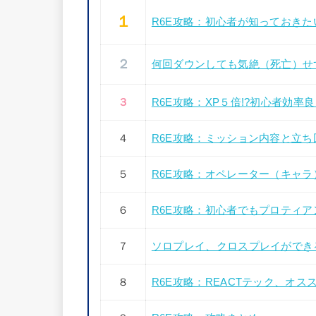
１
R6E攻略：初心者が知っておき
２
何回ダウンしても気絶（死亡）せ
３
R6E攻略：XP５倍!?初心者効率
４
R6E攻略：ミッション内容と立
５
R6E攻略：オペレーター（キャ
６
R6E攻略：初心者でもプロティ
７
ソロプレイ、クロスプレイができ
８
R6E攻略：REACTテック、オス