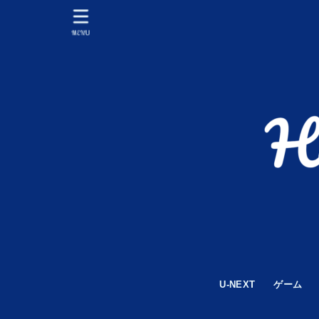
MENU
U-NEXT
ゲーム
APEX LE
World War
PUBG